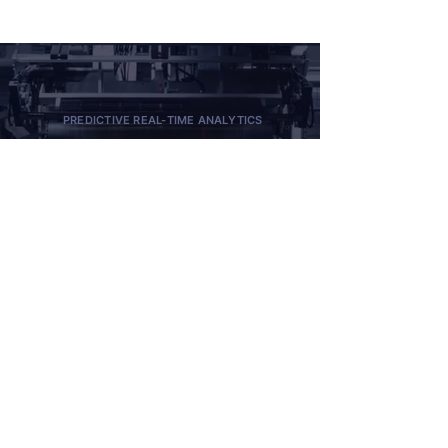
PREDICTIVE REAL-TIME ANALYTICS
Scrap less, improve yields,
and
go live in
days
.
Join leading manufacturers worldwide
in trusting Predisys® to drive predictive
quality across global operations.
Request A Demo
Tell Us About Your Quality Needs