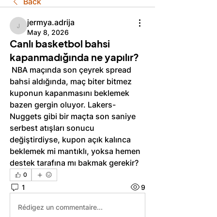
Back
jermya.adrija
jermya.adrija
May 8, 2026
Canlı basketbol bahsi
kapanmadığında ne yapılır?
 NBA maçında son çeyrek spread 
bahsi aldığında, maç biter bitmez 
kuponun kapanmasını beklemek 
bazen gergin oluyor. Lakers-
Nuggets gibi bir maçta son saniye 
serbest atışları sonucu 
değiştirdiyse, kupon açık kalınca 
beklemek mi mantıklı, yoksa hemen 
destek tarafına mı bakmak gerekir?
0
1
9
Rédigez un commentaire...