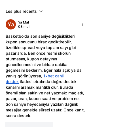
Les plus récents
Ya Mal
08 mai
Basketbolda son saniye değişiklikleri 
kupon sonucunu biraz geciktirebilir, 
özellikle spread veya toplam sayı gibi 
pazarlarda. Ben önce resmi skorun 
oturmasını, kupon detayının 
güncellenmesini ve birkaç dakika 
geçmesini beklerim. Eğer hâlâ açık ya da 
yanlış görünüyorsa, 
1xbet canli 
destek
 ifadesi etrafında doğru destek 
kanalını aramak mantıklı olur. Burada 
önemli olan sakin ve net yazmak: maç adı, 
pazar, oran, kupon saati ve problem ne. 
Son saniye heyecanıyla yazılan dağınık 
mesajlar genelde süreci uzatır. Önce kanıt, 
sonra destek.
J'aime
Répondre